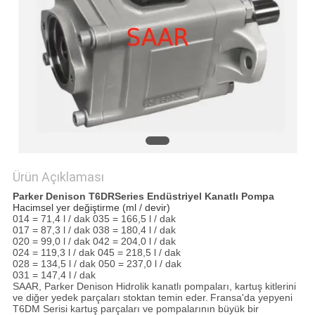
POLICY
Ürün Açıklaması
Parker Denison T6DRSeries Endüstriyel Kanatlı Pompa
Hacimsel yer değiştirme (ml / devir)
014 = 71,4 l / dak 035 = 166,5 l / dak
017 = 87,3 l / dak 038 = 180,4 l / dak
020 = 99,0 l / dak 042 = 204,0 l / dak
024 = 119,3 l / dak 045 = 218,5 l / dak
028 = 134,5 l / dak 050 = 237,0 l / dak
031 = 147,4 l / dak
SAAR, Parker Denison Hidrolik kanatlı pompaları, kartuş kitlerini
ve diğer yedek parçaları stoktan temin eder.
Fransa'da yepyeni
T6DM Serisi kartuş parçaları ve pompalarının büyük bir