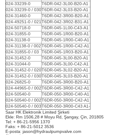
024-33239-0
T6DR-042-3L00-B20-A1
024-33239-0 / 030
T6DR-042-3L03-B20-A1
024-31460-0
T6DR-042-3R00-B20-A1
024-49251-0 / 021
T6DR-042-3R02-B31-A1
024-50718-0
T6DR-045-1L00-C43-A1
024-31855-0
T6DR-045-1R00-B20-A1
024-31138-0
T6DR-045-1R00-C40-A1
024-31138-0 / 002
T6DR-045-1R00-C42-A1
024-31855-0 / 03
T6DR-045-1R03-B20-A1
024-31452-0
T6DR-045-3L00-B20-A1
024-31044-0
T6DR-045-3L00-C42-A1
024-31452-0 / 020
T6DR-045-3L02-B20-A1
024-31452-0 / 030
T6DR-045-3L03-B20-A1
024-26825-0
T6DR-045-3R00-B20-A1
024-44965-0 / 002
T6DR-045-3R00-C42-A1
024-50540-0
T6DR-050-3R00-C40-A1
024-50540-0 / 002
T6DR-050-3R00-C42-A1
024-50540-0 / 003
T6DR-050-3R00-C43 A1-
Saar HK Elektronik Limited Şirketi
Ekle: Rm 1506,28 # Moyu Rd, Şangay, Çin, 201805
Tel: + 86-21-5956 1370
Faks: + 86-21-5012 3536
E-posta: jason@hydraulpumpvalve.com