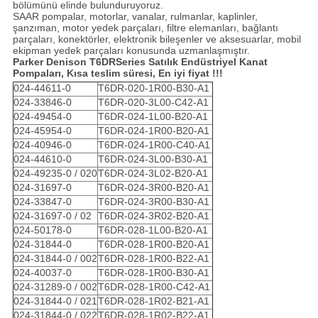
bölümünü elinde bulunduruyoruz.
SAAR pompalar, motorlar, vanalar, rulmanlar, kaplinler,
şanzıman, motor yedek parçaları, filtre elemanları, bağlantı
parçaları, konektörler, elektronik bileşenler ve aksesuarlar, mobil
ekipman yedek parçaları konusunda uzmanlaşmıştır.
Parker Denison T6DRSeries Satılık Endüstriyel Kanat
Pompaları, Kısa teslim süresi, En iyi fiyat !!!
024-44611-0
T6DR-020-1R00-B30-A1
024-33846-0
T6DR-020-3L00-C42-A1
024-49454-0
T6DR-024-1L00-B20-A1
024-45954-0
T6DR-024-1R00-B20-A1
024-40946-0
T6DR-024-1R00-C40-A1
024-44610-0
T6DR-024-3L00-B30-A1
024-49235-0 / 020
T6DR-024-3L02-B20-A1
024-31697-0
T6DR-024-3R00-B20-A1
024-33847-0
T6DR-024-3R00-B30-A1
024-31697-0 / 02
T6DR-024-3R02-B20-A1
024-50178-0
T6DR-028-1L00-B20-A1
024-31844-0
T6DR-028-1R00-B20-A1
024-31844-0 / 002
T6DR-028-1R00-B22-A1
024-40037-0
T6DR-028-1R00-B30-A1
024-31289-0 / 002
T6DR-028-1R00-C42-A1
024-31844-0 / 021
T6DR-028-1R02-B21-A1
024-31844-0 / 022
T6DR-028-1R02-B22-A1