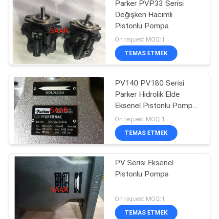
Parker PVP33 Serisi
Değişken Hacimli
Pistonlu Pompa
On request MOQ:1
TEMAS ETMEK
PV140 PV180 Serisi
Parker Hidrolik Elde
Eksenel Pistonlu Pompa
Pompaları
On request MOQ:1
TEMAS ETMEK
PV Serisi Eksenel
Pistonlu Pompa
On request MOQ:1
TEMAS ETMEK