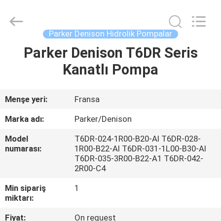
Saar
HK
Electronic
Limited.
All
Parker Denison Hidrolik Pompalar
Rights
Reserved.
Parker Denison T6DR Seris
EV
Kanatlı Pompa
ÜRÜN:%
S
Menşe yeri:
Fransa
Marka adı:
Parker/Denison
HAKKIMIZDA
Model
T6DR-024-1R00-B20-Al T6DR-028-
numarası:
1R00-B22-Al T6DR-031-1L00-B30-Al
T6DR-035-3R00-B22-A1 T6DR-042-
FABRIKA
2R00-C4
TURU
Min sipariş
1
miktarı:
KALITE
Fiyat:
On request