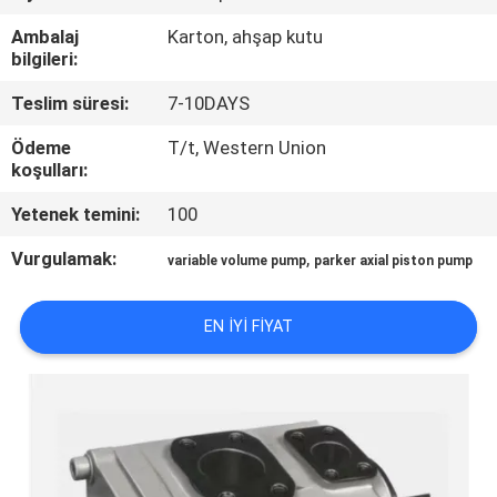
KONTROL
Ambalaj
Karton, ahşap kutu
bilgileri:
BIZIMLE
Teslim süresi:
7-10DAYS
ILETIŞIME
Ödeme
T/t, Western Union
GEÇIN
koşulları:
Yetenek temini:
100
BIR
Vurgulamak:
,
variable volume pump
parker axial piston pump
TEKLIF
ISTEĞI
EN IYI FIYAT
SITE
HARITASI
PRIVACY