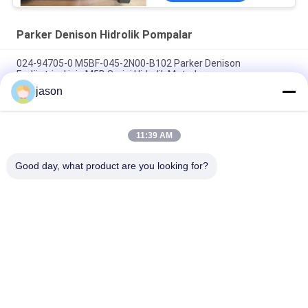
Parker Denison Hidrolik Pompalar
024-94705-0 M5BF-045-2N00-B102 Parker Denison
Endüstriyel için M5B Serisi Hidrolik Motorlar
jason
024-49695-0 T6DCCM-B28-B10-B03-1R00-B100 Parker
Denison Üçlü Kanatlı Pompa
11:39 AM
024-91069-0 T7DDBS-B42-B28-B14-2L00-A100 Parker
Denison Triple Vane Pump
Good day, what product are you looking for?
Popüler Kategoriler
Tüm
Rexroth Hidrolik 
Rexroth Hidrolik 
Pompa
Vanalar
Rexroth Filtre 
Yuken Hidrolik 
Elemanı
Pompa