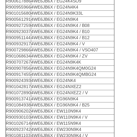
R900617886
4WE6JB6X / EG24K4SO9
R900955966
4WE6JB6X / EG24N4K4
R901015680
4WE6JB6X / EG24N9K33L
R900561291
4WE6JB6X / EG24N9K4
R900927259
4WE6JB6X / EG24N9K4 / B08
R900923037
4WE6JB6X / EG24N9K4 / B10
R900951144
4WE6JB6X / EG24N9K4 / B12
R900932917
4WE6JB6X / EG24N9K4 / V
R900729866
4WE6JB6X / EG24N9K4 / VSO407
R901068634
4WE6JB6X / EG24N9K4 / ZV
R900707267
4WE6JB6X / EG24N9K4K
R900907856
4WE6JB6X / EG24N9K4QM0G24
R900917455
4WE6JB6X / EG24N9K4QMBG24
R900924393
4WE6JB6X / EG24NK4
R901042817
4WE6JB6X / EG24NXEZ2
R901072890
4WE6JB6X / EG24NXEZ2 / V
R900913741
4WE6JB6X / EG96N9K4
R901084938
4WE6JB6X / EG96N9K4 / B25
R900906202
4WE6JB6X / EW110N9K4
R900930103
4WE6JB6X / EW110N9K4 / V
R901026714
4WE6JB6X / EW115N9K4
R900923742
4WE6JB6X / EW230N9K4
R901081103
4WE6JB6X / EW230N9K4 / V