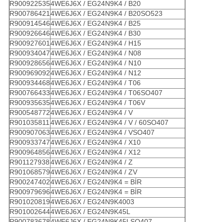
R900922535
4WE6J6X / EG24N9K4 / B20
R900786421
4WE6J6X / EG24N9K4 / B20SO523
R900914546
4WE6J6X / EG24N9K4 / B25
R900926646
4WE6J6X / EG24N9K4 / B30
R900927601
4WE6J6X / EG24N9K4 / H15
R900934047
4WE6J6X / EG24N9K4 / N08
R900928656
4WE6J6X / EG24N9K4 / N10
R900969092
4WE6J6X / EG24N9K4 / N12
R900934468
4WE6J6X / EG24N9K4 / T06
R900766433
4WE6J6X / EG24N9K4 / T06SO407
R900935635
4WE6J6X / EG24N9K4 / T06V
R900548772
4WE6J6X / EG24N9K4 / V
R901035811
4WE6J6X / EG24N9K4 / V / 60SO407
R900907063
4WE6J6X / EG24N9K4 / VSO407
R900933747
4WE6J6X / EG24N9K4 / X10
R900964856
4WE6J6X / EG24N9K4 / X12
R901127938
4WE6J6X / EG24N9K4 / Z
R901068579
4WE6J6X / EG24N9K4 / ZV
R900247402
4WE6J6X / EG24N9K4 = BİR
R900979696
4WE6J6X / EG24N9K4 = BİR
R901020819
4WE6J6X / EG24N9K4003
R901002644
4WE6J6X / EG24N9K45L
R900783678
4WE6J6X / EG24N9K45LSO407