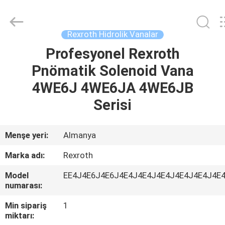
Saar
HK
Electronic
Limited.
All
Rexroth Hidrolik Vanalar
Rights
Reserved.
Profesyonel Rexroth
EV
Pnömatik Solenoid Vana
ÜRÜN:%
4WE6J 4WE6JA 4WE6JB
S
Serisi
HAKKIMIZDA
Menşe yeri:
Almanya
Marka adı:
Rexroth
FABRIKA
Model
EE4J4E6J4E6J4E4J4E4J4E4J4E4J4E4J4E
TURU
numarası:
Min sipariş
1
KALITE
miktarı: