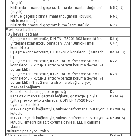
(küçük)
Kilitlenebilir manüel geçersiz kılma ile "mantar düğmesi"
N5
2);
3)
(büyük)
Manüel geçersiz kılma "mantar düğmesi" (büyük),
N6
2)
kilitlenebilir değil
Kilitlenebilir manüel geçersiz kılma "somunu" ile
N7
2)
Elektriksel bağlantı
10
Bireysel bağlantı
Eşleşme konnektörsüz, DIN EN 175301-803 konnektörlü
K4
4)
Çiftleşme konnektörü
olmadan
, AMP Junior-Timer
C4
4)
konnektörü ile
Eşleşme konnektörsüz, DT 04 - 2PA konektörlü (Deutsch
K40
4);
7)
fiş)
Eşleşme konnektörsüz, IEC 60947-5-2'ye göre M12 x 1
K72L
5)
konnektörlü 4 kutuplu, entegre parazit koruma devresi ve
durum LED'i
Eşleşme konnektörsüz, IEC 60947-5-2'ye göre M12 x 1
K73L
5)
konnektörlü 4 kutuplu, entegre parazit koruma devresi ve
durum LED'i (1 ve 2 numaralı pinlere bağlantı yok)
Merkezi bağlantı
Kapakta kablo girişi, gösterge ışığı ile
DL
Kapaktaki merkezi geçmeli bağlantı, gösterge ışığıyla
DK6L
6)
(çiftleşme konektörü olmadan); DIN EN 175201-804
uyarınca konektör
M12x1 geçmeli bağlantıyla, yüksek performanslı versiyon: 4
DK24L
5)
kutuplu
M12x1 geçmeli bağlantıyla, yüksek performanslı versiyon: 4
DK35L
5)
kutuplu, entegre parazit koruma devresi, LED'li çalışma
ekranı
Biriktirme pozisyonu takibi
11
Konum anahtarı olmadan
Kod yok