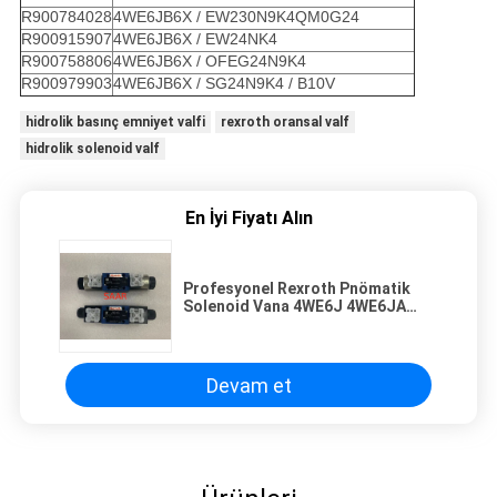
R900784028
4WE6JB6X / EW230N9K4QM0G24
R900915907
4WE6JB6X / EW24NK4
R900758806
4WE6JB6X / OFEG24N9K4
R900979903
4WE6JB6X / SG24N9K4 / B10V
hidrolik basınç emniyet valfi
rexroth oransal valf
hidrolik solenoid valf
En İyi Fiyatı Alın
Profesyonel Rexroth Pnömatik
Solenoid Vana 4WE6J 4WE6JA
4WE6JB Serisi
Devam et