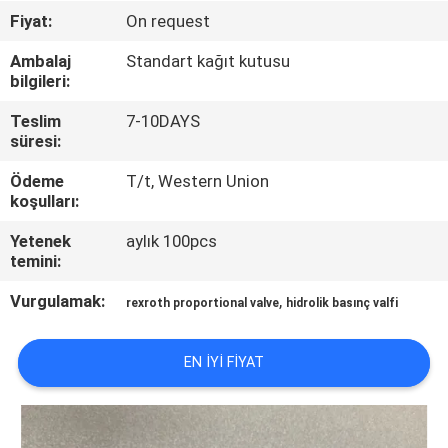
KONTROL
Fiyat:
On request
Ambalaj
Standart kağıt kutusu
BIZIMLE
bilgileri:
ILETIŞIME
Teslim
7-10DAYS
GEÇIN
süresi:
Ödeme
T/t, Western Union
koşulları:
BIR
TEKLIF
Yetenek
aylık 100pcs
temini:
ISTEĞI
Vurgulamak:
,
rexroth proportional valve
hidrolik basınç valfi
SITE
EN IYI FIYAT
HARITASI
PRIVACY