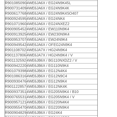
R901085090
4WE6JA6X / EG24N9K45L
R900731409
4WE6JA6X / EG24N9K4K
R900617768
4WE6JA6X / EG24N9K4SO407
R900924595
4WE6JA6X / EG24NK4
R901071960
4WE6JA6X / EG24NXEZ2
R900905452
4WE6JA6X / EW110N9K4
R900913925
4WE6JA6X / EW230N9K4
R900953707
4WE6JA6X / EW24N9K4
R900949542
4WE6JA6X / OFEG24N9K4
R901108702
4WE6JA7X / HG24N9K4
R901137806
4WE6JA7X / HG24N9K4 / V
R901132592
4WE6JB6X / BG110NXDZ2 / V
R900942220
4WE6JB6X / EG110N9K4
R901079398
4WE6JB6X / EG12N4K4
R901086316
4WE6JB6X / EG12N9C4
R900930476
4WE6JB6X / EG12N9K4
R901122857
4WE6JB6X / EG12NK4K
R900937351
4WE6JB6X / EG205N9K4 / B10
R900765531
4WE6JB6X / EG205N9K4 / V
R900957121
4WE6JB6X / EG220N4K4
R900955470
4WE6JB6X / EG220N9K4
R900904829
4WE6JB6X / EG24K4