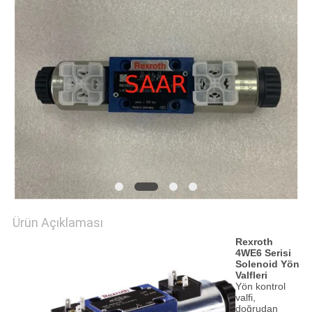
POLICY
Ürün Açıklaması
Rexroth
4WE6 Serisi
Solenoid Yön
Valfleri
Yön kontrol
valfi,
doğrudan