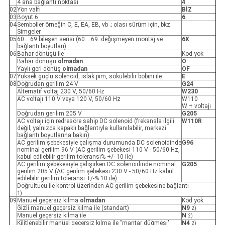
4 ana bağlantı noktası
4
02
Yön valfi
BİZ
03
Boyut 6
6
04
Semboller örneğin C, E, EA, EB, vb .; olası sürüm için, bkz.
Simgeler
05
60… 69 bileşen serisi (60… 69: değişmeyen montaj ve
6X
bağlantı boyutları)
06
Bahar dönüşü ile
Kod yok
Bahar dönüşü
olmadan
O
Yaylı geri dönüş
olmadan
OF
07
Yüksek güçlü solenoid, ıslak pim, sökülebilir bobini ile
E
08
Doğrudan gerilim 24 V
G24
Alternatif voltaj 230 V, 50/60 Hz
W230
AC voltajı 110 V veya 120 V, 50/60 Hz
W110
W + voltajı
Doğrudan gerilim 205 V
G205
AC voltajı için redresöre sahip DC solenoid (frekansla ilgili
W110R
değil; yalnızca kapaklı bağlantıyla kullanılabilir, merkezi
bağlantı boyutlarına bakın)
AC gerilim şebekesiyle çalışma durumunda DC solenoidinde
G96
nominal gerilim 96 V (AC gerilim şebekesi 110 V - 50/60 Hz,
kabul edilebilir gerilim toleransı% +/- 10 ile)
AC gerilim şebekesiyle çalışırken DC solenoidinde nominal
G205
gerilim 205 V (AC gerilim şebekesi 230 V - 50/60 Hz kabul
edilebilir gerilim toleransı +/-% 10 ile)
Doğrultucu ile kontrol üzerinden AC gerilim şebekesine bağlantı
1)
09
Manuel geçersiz kılma
olmadan
Kod yok
Gizli manuel geçersiz kılma ile (standart)
N9
2)
Manuel geçersiz kılma ile
N
2)
Kilitlenebilir manüel geçersiz kılma ile "mantar düğmesi"
N4
2)