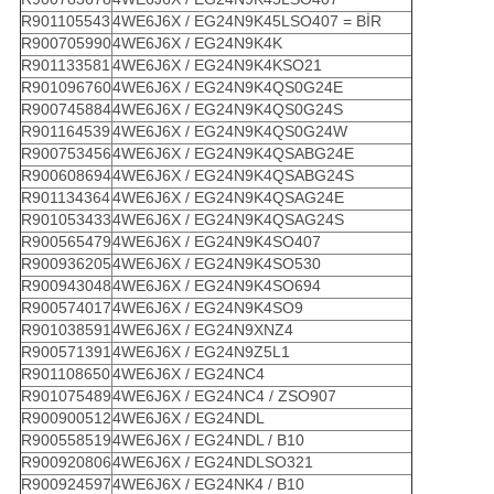
R901105543
4WE6J6X / EG24N9K45LSO407 = BİR
R900705990
4WE6J6X / EG24N9K4K
R901133581
4WE6J6X / EG24N9K4KSO21
R901096760
4WE6J6X / EG24N9K4QS0G24E
R900745884
4WE6J6X / EG24N9K4QS0G24S
R901164539
4WE6J6X / EG24N9K4QS0G24W
R900753456
4WE6J6X / EG24N9K4QSABG24E
R900608694
4WE6J6X / EG24N9K4QSABG24S
R901134364
4WE6J6X / EG24N9K4QSAG24E
R901053433
4WE6J6X / EG24N9K4QSAG24S
R900565479
4WE6J6X / EG24N9K4SO407
R900936205
4WE6J6X / EG24N9K4SO530
R900943048
4WE6J6X / EG24N9K4SO694
R900574017
4WE6J6X / EG24N9K4SO9
R901038591
4WE6J6X / EG24N9XNZ4
R900571391
4WE6J6X / EG24N9Z5L1
R901108650
4WE6J6X / EG24NC4
R901075489
4WE6J6X / EG24NC4 / ZSO907
R900900512
4WE6J6X / EG24NDL
R900558519
4WE6J6X / EG24NDL / B10
R900920806
4WE6J6X / EG24NDLSO321
R900924597
4WE6J6X / EG24NK4 / B10