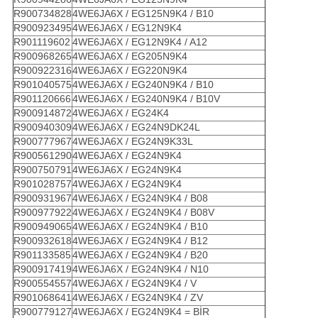
R900734828
4WE6JA6X / EG125N9K4 / B10
R900923495
4WE6JA6X / EG12N9K4
R901119602
4WE6JA6X / EG12N9K4 / A12
R900968265
4WE6JA6X / EG205N9K4
R900922316
4WE6JA6X / EG220N9K4
R901040575
4WE6JA6X / EG240N9K4 / B10
R901120666
4WE6JA6X / EG240N9K4 / B10V
R900914872
4WE6JA6X / EG24K4
R900940309
4WE6JA6X / EG24N9DK24L
R900777967
4WE6JA6X / EG24N9K33L
R900561290
4WE6JA6X / EG24N9K4
R900750791
4WE6JA6X / EG24N9K4
R901028757
4WE6JA6X / EG24N9K4
R900931967
4WE6JA6X / EG24N9K4 / B08
R900977922
4WE6JA6X / EG24N9K4 / B08V
R900949065
4WE6JA6X / EG24N9K4 / B10
R900932618
4WE6JA6X / EG24N9K4 / B12
R901133585
4WE6JA6X / EG24N9K4 / B20
R900917419
4WE6JA6X / EG24N9K4 / N10
R900554557
4WE6JA6X / EG24N9K4 / V
R901068641
4WE6JA6X / EG24N9K4 / ZV
R900779127
4WE6JA6X / EG24N9K4 = BİR