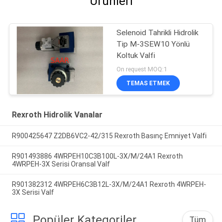
Ürünleri
Selenoid Tahrikli Hidrolik
Tip M-3SEW10 Yönlü
Koltuk Valfi
On request MOQ:1
TEMAS ETMEK
Rexroth Hidrolik Vanalar
R900425647 Z2DB6VC2-42/315 Rexroth Basınç Emniyet Valfi
R901493886 4WRPEH10C3B100L-3X/M/24A1 Rexroth
4WRPEH-3X Serisi Oransal Valf
R901382312 4WRPEH6C3B12L-3X/M/24A1 Rexroth 4WRPEH-
3X Serisi Valf
Popüler Kategoriler
Tüm