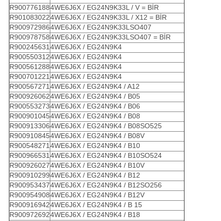
R900776188
4WE6J6X / EG24N9K33L / V = BİR
R901083022
4WE6J6X / EG24N9K33L / X12 = BİR
R900972986
4WE6J6X / EG24N9K33LSO407
R900978758
4WE6J6X / EG24N9K33LSO407 = BİR
R900245631
4WE6J6X / EG24N9K4
R900550312
4WE6J6X / EG24N9K4
R900561288
4WE6J6X / EG24N9K4
R900701221
4WE6J6X / EG24N9K4
R900567271
4WE6J6X / EG24N9K4 / A12
R900926062
4WE6J6X / EG24N9K4 / B05
R900553273
4WE6J6X / EG24N9K4 / B06
R900901045
4WE6J6X / EG24N9K4 / B08
R900913306
4WE6J6X / EG24N9K4 / B08SO525
R900910845
4WE6J6X / EG24N9K4 / B08V
R900548271
4WE6J6X / EG24N9K4 / B10
R900966531
4WE6J6X / EG24N9K4 / B10SO524
R900926027
4WE6J6X / EG24N9K4 / B10V
R900910299
4WE6J6X / EG24N9K4 / B12
R900953437
4WE6J6X / EG24N9K4 / B12SO256
R900954908
4WE6J6X / EG24N9K4 / B12V
R900916942
4WE6J6X / EG24N9K4 / B 15
R900972692
4WE6J6X / EG24N9K4 / B18