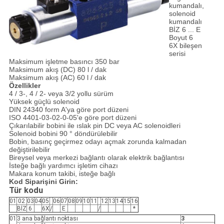
kumandalı,
solenoid
kumandalı
BİZ 6 ... E
Boyut 6
6X bileşen
serisi
Maksimum işletme basıncı 350 bar
Maksimum akış (DC) 80 l / dak
Maksimum akış (AC) 60 l / dak
Özellikler
4 / 3-, 4 / 2- veya 3/2 yollu sürüm
Yüksek güçlü solenoid
DIN 24340 form A'ya göre port düzeni
ISO 4401-03-02-0-05'e göre port düzeni
Çıkarılabilir bobini ile ıslak pin DC veya AC solenoidleri
Solenoid bobini 90 ° döndürülebilir
Bobin, basınç geçirmez odayı açmak zorunda kalmadan
değiştirilebilir
Bireysel veya merkezi bağlantı olarak elektrik bağlantısı
İsteğe bağlı yardımcı işletim cihazı
Makara konum takibi, isteğe bağlı
Kod Siparişini Girin:
Tür kodu
01
02
03
04
05
06
07
08
09
10
11
12
13
14
15
16
BİZ
6
6X
/
E
/
*
01
3 ana bağlantı noktası
3