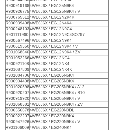
R900919168
4WE6J6X / EG125N9K4
R900926775
4WE6J6X / EG125N9K4 / V
R900765512
4WE6J6X / EG12N2K4K
R900939408
4WE6J6X / EG12N4K4
R900248103
4WE6J6X / EG12N9C4
R901111960
4WE6J6X / EG12N9C4SO797
R900567496
4WE6J6X / EG12N9K4
R900619550
4WE6J6X / EG12N9K4 / V
R901068640
4WE6J6X / EG12N9K4 / ZV
R901052266
4WE6J6X / EG12NC4
R900921108
4WE6J6X / EG12NK4
R901087809
4WE6J6X / EG12NK4K
R901084706
4WE6J6X / EG205N5K4
R900904408
4WE6J6X / EG205N9K4
R901020598
4WE6J6X / EG205N9K4 / A12
R900920207
4WE6J6X / EG205N9K4 / B10
R900919920
4WE6J6X / EG205N9K4 / V
R901068581
4WE6J6X / EG205N9K4 / ZV
R900556678
4WE6J6X / EG220N9DL
R900922207
4WE6J6X / EG220N9K4
R900947926
4WE6J6X / EG220N9K4 / V
R901106009
4WE6J6X / EG240NK4