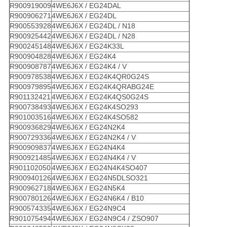
R900919009
4WE6J6X / EG24DAL
R900906271
4WE6J6X / EG24DL
R900553928
4WE6J6X / EG24DL / N18
R900925442
4WE6J6X / EG24DL / N28
R900245148
4WE6J6X / EG24K33L
R900904828
4WE6J6X / EG24K4
R900908787
4WE6J6X / EG24K4 / V
R900978538
4WE6J6X / EG24K4QR0G24S
R900979895
4WE6J6X / EG24K4QRABG24E
R901132421
4WE6J6X / EG24K4QS0G24S
R900738493
4WE6J6X / EG24K4SO293
R901003516
4WE6J6X / EG24K4SO582
R900936829
4WE6J6X / EG24N2K4
R900729336
4WE6J6X / EG24N2K4 / V
R900909837
4WE6J6X / EG24N4K4
R900921485
4WE6J6X / EG24N4K4 / V
R901102050
4WE6J6X / EG24N4K4SO407
R900940126
4WE6J6X / EG24N5DLSO321
R900962718
4WE6J6X / EG24N5K4
R900780126
4WE6J6X / EG24N6K4 / B10
R900574335
4WE6J6X / EG24N9C4
R901075494
4WE6J6X / EG24N9C4 / ZSO907