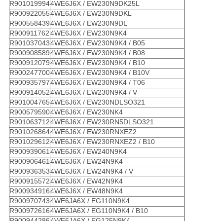
R901019994
4WE6J6X / EW230N9DK25L
R900922055
4WE6J6X / EW230N9DKL
R900558439
4WE6J6X / EW230N9DL
R900911762
4WE6J6X / EW230N9K4
R901037043
4WE6J6X / EW230N9K4 / B05
R900908589
4WE6J6X / EW230N9K4 / B08
R900912079
4WE6J6X / EW230N9K4 / B10
R900247700
4WE6J6X / EW230N9K4 / B10V
R900935797
4WE6J6X / EW230N9K4 / T06
R900914052
4WE6J6X / EW230N9K4 / V
R901004765
4WE6J6X / EW230NDLSO321
R900579590
4WE6J6X / EW230NK4
R901063712
4WE6J6X / EW230RN5DLSO321
R901026864
4WE6J6X / EW230RNXEZ2
R901029612
4WE6J6X / EW230RNXEZ2 / B10
R900939061
4WE6J6X / EW240N9K4
R900906461
4WE6J6X / EW24N9K4
R900936353
4WE6J6X / EW24N9K4 / V
R900915572
4WE6J6X / EW42N9K4
R900934916
4WE6J6X / EW48N9K4
R900970743
4WE6JA6X / EG110N9K4
R900972616
4WE6JA6X / EG110N9K4 / B10
R900944286
4WE6JA6X / EG125N9K4