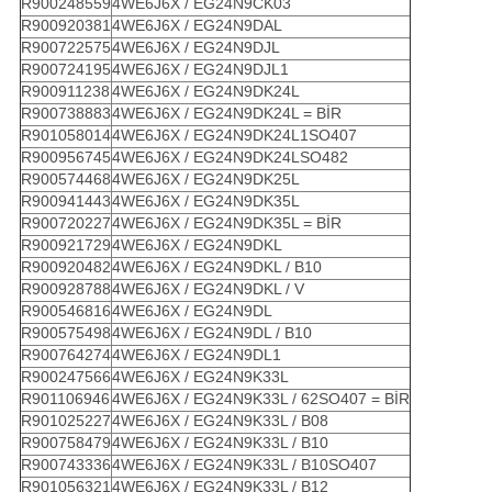
R900248559
4WE6J6X / EG24N9CK03
R900920381
4WE6J6X / EG24N9DAL
R900722575
4WE6J6X / EG24N9DJL
R900724195
4WE6J6X / EG24N9DJL1
R900911238
4WE6J6X / EG24N9DK24L
R900738883
4WE6J6X / EG24N9DK24L = BİR
R901058014
4WE6J6X / EG24N9DK24L1SO407
R900956745
4WE6J6X / EG24N9DK24LSO482
R900574468
4WE6J6X / EG24N9DK25L
R900941443
4WE6J6X / EG24N9DK35L
R900720227
4WE6J6X / EG24N9DK35L = BİR
R900921729
4WE6J6X / EG24N9DKL
R900920482
4WE6J6X / EG24N9DKL / B10
R900928788
4WE6J6X / EG24N9DKL / V
R900546816
4WE6J6X / EG24N9DL
R900575498
4WE6J6X / EG24N9DL / B10
R900764274
4WE6J6X / EG24N9DL1
R900247566
4WE6J6X / EG24N9K33L
R901106946
4WE6J6X / EG24N9K33L / 62SO407 = BİR
R901025227
4WE6J6X / EG24N9K33L / B08
R900758479
4WE6J6X / EG24N9K33L / B10
R900743336
4WE6J6X / EG24N9K33L / B10SO407
R901056321
4WE6J6X / EG24N9K33L / B12