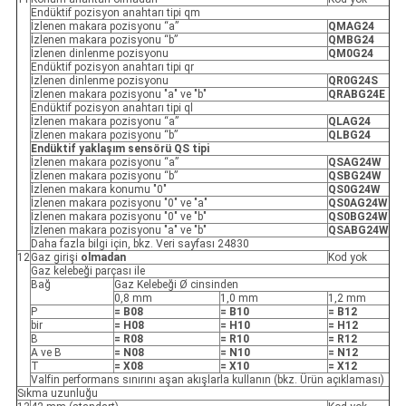
Endüktif pozisyon anahtarı tipi qm
İzlenen makara pozisyonu “a”
QMAG24
İzlenen makara pozisyonu “b”
QMBG24
İzlenen dinlenme pozisyonu
QM0G24
Endüktif pozisyon anahtarı tipi qr
İzlenen dinlenme pozisyonu
QR0G24S
İzlenen makara pozisyonu "a" ve "b"
QRABG24E
Endüktif pozisyon anahtarı tipi ql
İzlenen makara pozisyonu “a”
QLAG24
İzlenen makara pozisyonu “b”
QLBG24
Endüktif yaklaşım sensörü QS tipi
İzlenen makara pozisyonu “a”
QSAG24W
İzlenen makara pozisyonu “b”
QSBG24W
İzlenen makara konumu "0"
QS0G24W
İzlenen makara pozisyonu "0" ve "a"
QS0AG24W
İzlenen makara pozisyonu "0" ve "b"
QS0BG24W
İzlenen makara pozisyonu "a" ve "b"
QSABG24W
Daha fazla bilgi için, bkz. Veri sayfası 24830
12
Gaz girişi
olmadan
Kod yok
Gaz kelebeği parçası ile
Bağ
Gaz Kelebeği Ø cinsinden
0,8 mm
1,0 mm
1,2 mm
P
= B08
= B10
= B12
bir
= H08
= H10
= H12
B
= R08
= R10
= R12
A ve B
= N08
= N10
= N12
T
= X08
= X10
= X12
Valfin performans sınırını aşan akışlarla kullanın (bkz. Ürün açıklaması)
Sıkma uzunluğu