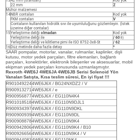
13
42 mm (standart)
Kod yok
22 mm
Z
Mühür malzemesi
14
NBR contaları
Kod yok
FKM contaları
V
Contaların kullanılan hidrolik sıvı ile uyumluluğunu gözlemleyin. (İstek
üzerine diğer contalar)
15
Yerleştirme deliği
olmadan
Kod yok
Yerleştirme deliği ile
/ 60
8)
Yerleştirme deliği ve kilitleme pimi ile ISO 8752-3x8-St
/ 62
16
Düz metinde daha fazla detay
*
SAAR pompalar, motorlar, vanalar, rulmanlar, kaplinler, dişli
kutusu, motor yedek parçaları, filtre elemanları, bağlantı
parçaları, konektörler, elektronik bileşenler ve aksesuarlar, mobil
ekipman yedek parçaları konusunda uzmanlaşmıştır.
Rexroth 4WE6J 4WE6JA 4WE6JB Serisi Solenoid Yön
Vanaları
Satışta, Kısa teslim süresi, En iyi fiyat !!!
R901049224
4WE6J6X / BG24NXDZ2 / V
R900913271
4WE6J6X / e
R900956877
4WE6J6X / EG110N4K4
R901018518
4WE6J6X / EG110N9DJL1
R900934397
4WE6J6X / EG110N9DKL
R900900939
4WE6J6X / EG110N9DL
R900908878
4WE6J6X / EG110N9K4
R900942806
4WE6J6X / EG110N9K4 / B10
R900926656
4WE6J6X / EG110N9K4 / V
R900944083
4WE6J6X / EG110NK4