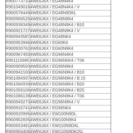
R900773710
4WE6J6X / EG48N4K4
R901049016
4WE6J6X / EG48N4K4 / V
R900578449
4WE6J6X / EG48N9DKL
R900906525
4WE6J6X / EG48N9K4
R900938349
4WE6J6X / EG48N9K4 / B10
R900921727
4WE6J6X / EG48N9K4 / V
R900943587
4WE6J6X / EG48NK4
R900953946
4WE6J6X / EG60K4
R900930762
4WE6J6X / EG60N9K4
R900967450
4WE6J6X / EG96N4K4
R901115885
4WE6J6X / EG96N5K4 / T06
R900909593
4WE6J6X / EG96N9K4
R900942100
4WE6J6X / EG96N9K4 / B10
R901084937
4WE6J6X / EG96N9K4 / B 15
R901084939
4WE6J6X / EG96N9K4 / B20
R901058106
4WE6J6X / EG96N9K4 / B25
R901086138
4WE6J6X / EG96N9K4 / T06
R900949273
4WE6J6X / EG96N9K4 / V
R900916741
4WE6J6X / EG96NK4
R900920995
4WE6J6X / EW100N9DL
R900902835
4WE6J6X / EW100N9K4
R900553481
4WE6J6X / EW110N9DAL
R900904406
4WE6J6X / EW110N9DK25L