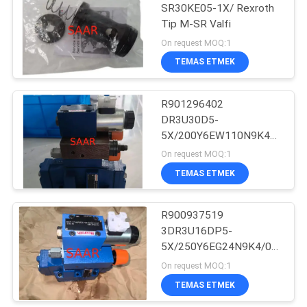
SR30KE05-1X/ Rexroth
Tip M-SR Valfi
8
On request MOQ:1
TEMAS ETMEK
Eleman Filtre
R901296402
DR3U30D5-
5X/200Y6EW110N9K4V
Basınç azaltma valfi
On request MOQ:1
TEMAS ETMEK
270
Parker Denison
R900937519
3DR3U16DP5-
Hidrolik Pompalar
5X/250Y6EG24N9K4/00V
orantılı basınç azaltma
On request MOQ:1
valfi
TEMAS ETMEK