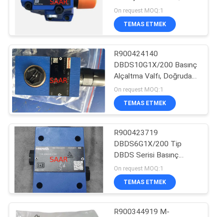
İşletiliyor
POLICY
On request MOQ:1
TEMAS ETMEK
88
R900424140
Yuken Hidrolik Valf
DBDS10G1X/200 Basınç
Alçaltma Valfı, Doğrudan
İşletilen Tip DBDS Serisi
On request MOQ:1
Valfları
TEMAS ETMEK
R900423719
146
DBDS6G1X/200 Tip
DBDS Serisi Basınç
Hydac Filtre Elemanı
Çekme Valfı
On request MOQ:1
TEMAS ETMEK
R900344919 M-