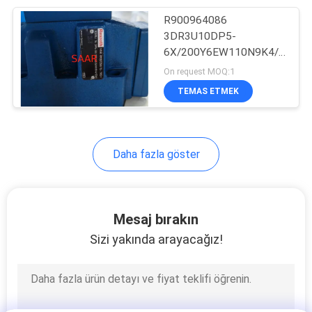
R900964086
127
3DR3U10DP5-
Endüstriyel Hidrolik
6X/200Y6EW110N9K4/00M
Oranslı Basınç Düşürücü
On request MOQ:1
Pompa
Valf
TEMAS ETMEK
Daha fazla göster
242
Eaton Vickers
Mesaj bırakın
Hidrolik Pompa
Sizi yakında arayacağız!