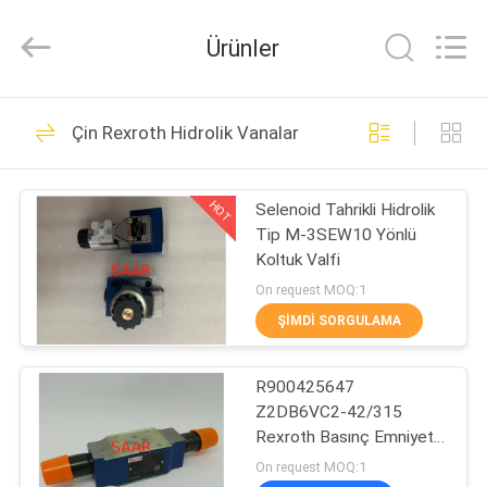
Saar
HK
Electronic
Ürünler
Limited.
All
Rights
Reserved.
EV
919
Çin Rexroth Hidrolik Vanalar
Rexroth Hidrolik
ÜRÜN:%
Pompa
HOT
Selenoid Tahrikli Hidrolik
S
Tip M-3SEW10 Yönlü
Koltuk Valfi
HAKKIMIZDA
On request MOQ:1
ŞIMDI SORGULAMA
1032
FABRIKA
Rexroth Hidrolik
R900425647
TURU
Z2DB6VC2-42/315
Vanalar
Rexroth Basınç Emniyet
KALITE
Valfi
On request MOQ:1