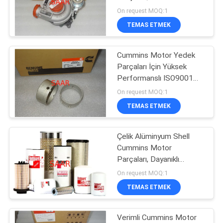
Cummins Holset Turbo
POLICY
On request MOQ:1
TEMAS ETMEK
88
Cummins Motor Yedek
Yuken Hidrolik Valf
Parçaları İçin Yüksek
Performanslı ISO9001
Onayı
On request MOQ:1
TEMAS ETMEK
Çelik Alüminyum Shell
146
Cummins Motor
Parçaları, Dayanıklı
Hydac Filtre Elemanı
Cummins Fleetguard
On request MOQ:1
Yakıt Filtresi
TEMAS ETMEK
Verimli Cummins Motor