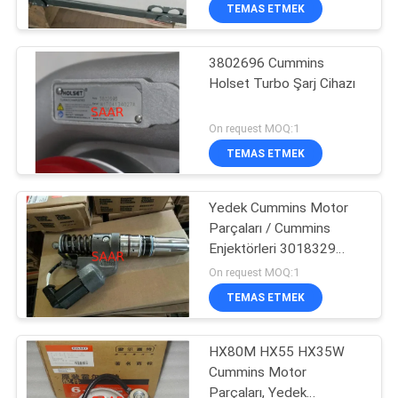
KONTROL
TEMAS ETMEK
3802696 Cummins
BIZIMLE
45
Holset Turbo Şarj Cihazı
ILETIŞIME
Rexroth Filtre
GEÇIN
On request MOQ:1
Elemanı
TEMAS ETMEK
BIR
Yedek Cummins Motor
TEKLIF
Parçaları / Cummins
ISTEĞI
Enjektörleri 3018329
38
3013728 İsteğe Bağlı
On request MOQ:1
Yuken Hidrolik
SITE
TEMAS ETMEK
HARITASI
Pompa
HX80M HX55 HX35W
Cummins Motor
PRIVACY
Parçaları, Yedek