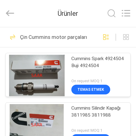
Saar
HK
Electronic
Ürünler
Limited.
All
Rights
Reserved.
EV
919
Çin Cummins motor parçaları
Rexroth Hidrolik
ÜRÜN:%
Pompa
Cummins Spark 4924504
S
Buji 4924504
HAKKIMIZDA
On request MOQ:1
TEMAS ETMEK
1032
FABRIKA
Rexroth Hidrolik
Cummins Silindir Kapağı
TURU
3811985 3811988
Vanalar
KALITE
On request MOQ:1