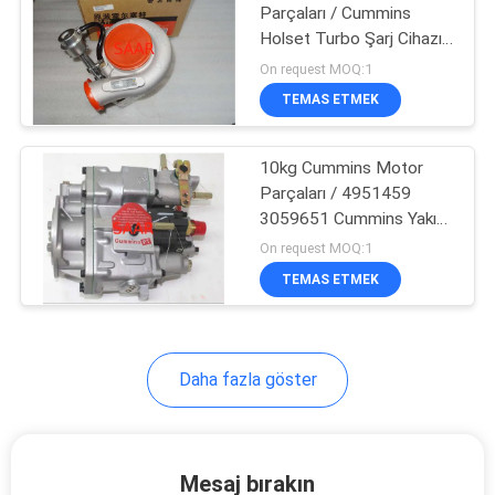
Parçaları / Cummins
Holset Turbo Şarj Cihazı
8
4050206
On request MOQ:1
TEMAS ETMEK
Eleman Filtre
10kg Cummins Motor
Parçaları / 4951459
3059651 Cummins Yakıt
Enjeksiyon Pompası
On request MOQ:1
TEMAS ETMEK
270
Parker Denison
Hidrolik Pompalar
Daha fazla göster
Mesaj bırakın