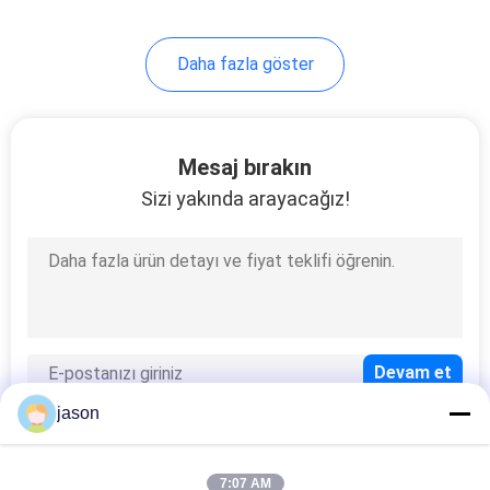
127
Daha fazla göster
Endüstriyel Hidrolik
Pompa
Mesaj bırakın
Sizi yakında arayacağız!
242
Eaton Vickers
Hidrolik Pompa
jason
7:07 AM