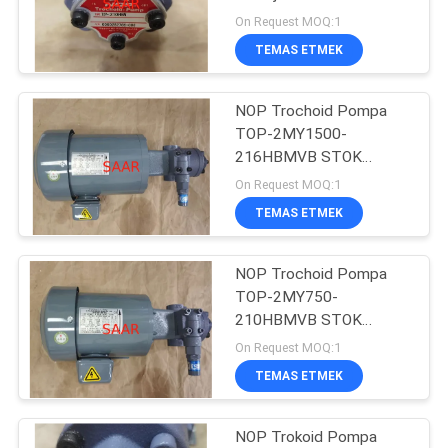
POLICY
On Request MOQ:1
TEMAS ETMEK
88
NOP Trochoid Pompa
Yuken Hidrolik Valf
TOP-2MY1500-
216HBMVB STOK
SATIŞI
On Request MOQ:1
TEMAS ETMEK
NOP Trochoid Pompa
146
TOP-2MY750-
210HBMVB STOK
Hydac Filtre Elemanı
SATIŞI
On Request MOQ:1
TEMAS ETMEK
NOP Trokoid Pompa