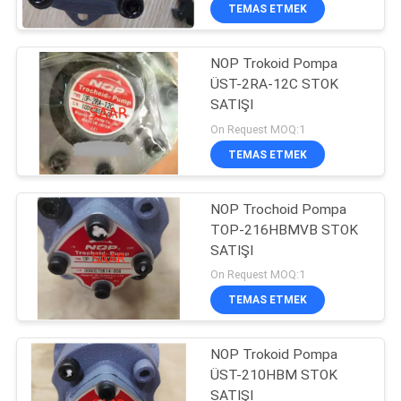
KONTROL
TEMAS ETMEK
NOP Trokoid Pompa
BIZIMLE
45
ÜST-2RA-12C STOK
ILETIŞIME
SATIŞI
Rexroth Filtre
GEÇIN
On Request MOQ:1
Elemanı
TEMAS ETMEK
BIR
NOP Trochoid Pompa
TEKLIF
TOP-216HBMVB STOK
ISTEĞI
SATIŞI
38
On Request MOQ:1
Yuken Hidrolik
SITE
TEMAS ETMEK
HARITASI
Pompa
NOP Trokoid Pompa
ÜST-210HBM STOK
PRIVACY
SATIŞI