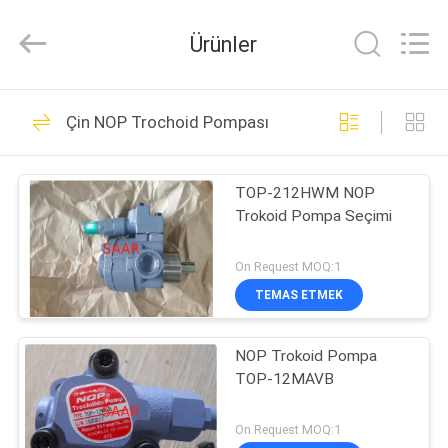
Saar
HK
Electronic
Ürünler
Limited.
All
Rights
Reserved.
EV
919
Çin NOP Trochoid Pompası
Rexroth Hidrolik
ÜRÜN:%
Pompa
TOP-212HWM NOP
S
Trokoid Pompa Seçimi
HAKKIMIZDA
On Request MOQ:1
TEMAS ETMEK
1032
FABRIKA
Rexroth Hidrolik
NOP Trokoid Pompa
TURU
TOP-12MAVB
Vanalar
KALITE
On Request MOQ:1