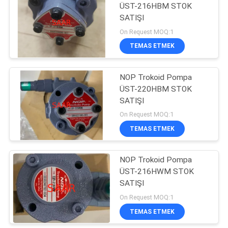
ÜST-216HBM STOK
SATIŞI
8
On Request MOQ:1
TEMAS ETMEK
Eleman Filtre
NOP Trokoid Pompa
ÜST-220HBM STOK
SATIŞI
On Request MOQ:1
TEMAS ETMEK
270
Parker Denison
NOP Trokoid Pompa
ÜST-216HWM STOK
Hidrolik Pompalar
SATIŞI
On Request MOQ:1
TEMAS ETMEK