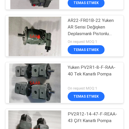
KONTROL
TEMAS ETMEK
AR22-FR01B-22 Yuken
BIZIMLE
45
AR Serisi Değişken
ILETIŞIME
Deplasmanlı Pistonlu
Rexroth Filtre
GEÇIN
Pompalar
On request MOQ:1
Elemanı
TEMAS ETMEK
BIR
Yuken PV2R1-8-F-RAA-
TEKLIF
40 Tek Kanatlı Pompa
ISTEĞI
38
On request MOQ:1
Yuken Hidrolik
SITE
TEMAS ETMEK
HARITASI
Pompa
PV2R12-14-47-F-REAA-
43 Çift Kanatlı Pompa
PRIVACY