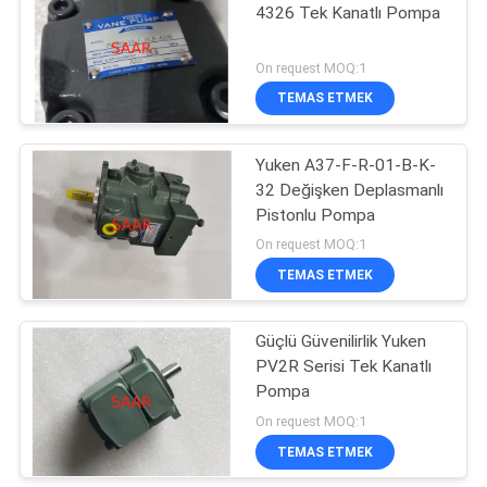
4326 Tek Kanatlı Pompa
8
On request MOQ:1
TEMAS ETMEK
Eleman Filtre
Yuken A37-F-R-01-B-K-
32 Değişken Deplasmanlı
Pistonlu Pompa
On request MOQ:1
TEMAS ETMEK
270
Parker Denison
Güçlü Güvenilirlik Yuken
PV2R Serisi Tek Kanatlı
Hidrolik Pompalar
Pompa
On request MOQ:1
TEMAS ETMEK