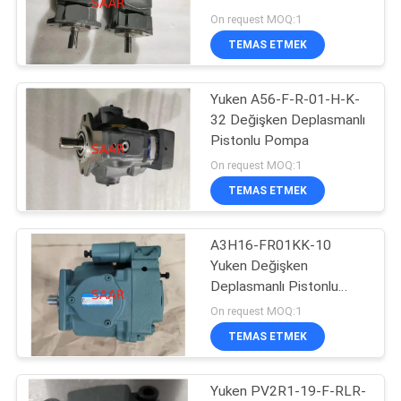
POLICY
On request MOQ:1
TEMAS ETMEK
88
Yuken A56-F-R-01-H-K-
Yuken Hidrolik Valf
32 Değişken Deplasmanlı
Pistonlu Pompa
On request MOQ:1
TEMAS ETMEK
A3H16-FR01KK-10
146
Yuken Değişken
Deplasmanlı Pistonlu
Hydac Filtre Elemanı
Pompa
On request MOQ:1
TEMAS ETMEK
Yuken PV2R1-19-F-RLR-