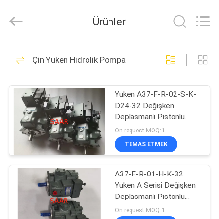
Saar
HK
Electronic
Ürünler
Limited.
All
Rights
Reserved.
EV
919
Çin Yuken Hidrolik Pompa
Rexroth Hidrolik
ÜRÜN:%
Pompa
Yuken A37-F-R-02-S-K-
S
D24-32 Değişken
Deplasmanlı Pistonlu
HAKKIMIZDA
Pompa
On request MOQ:1
TEMAS ETMEK
1032
FABRIKA
Rexroth Hidrolik
A37-F-R-01-H-K-32
TURU
Yuken A Serisi Değişken
Vanalar
Deplasmanlı Pistonlu
KALITE
Pompa
On request MOQ:1