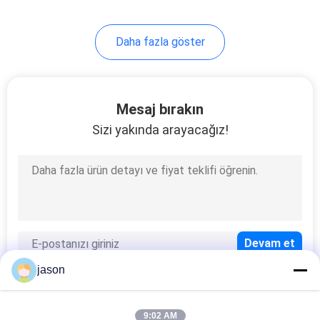
126
Daha fazla göster
Endüstriyel Hidrolik
Pompa
Mesaj bırakın
Sizi yakında arayacağız!
242
Eaton Vickers
Hidrolik Pompa
jason
9:02 AM