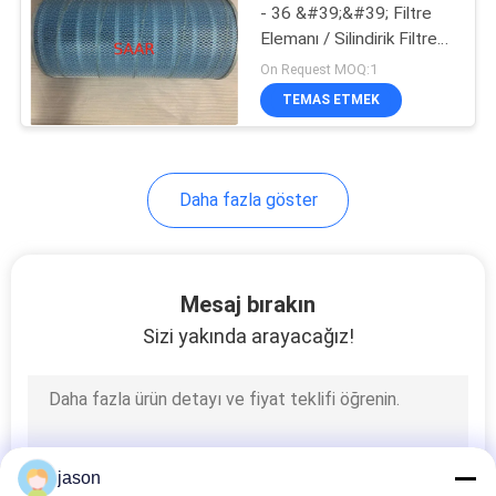
- 36 &#39;&#39; Filtre
Elemanı / Silindirik Filtre
8
Kartuşları
On Request MOQ:1
TEMAS ETMEK
Eleman Filtre
Daha fazla göster
270
Mesaj bırakın
Parker Denison
Sizi yakında arayacağız!
Hidrolik Pompalar
jason