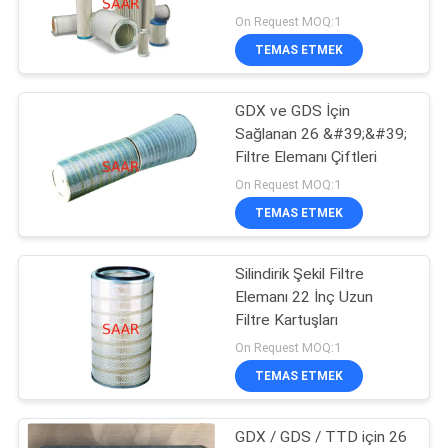
POLICY
On Request MOQ:1
TEMAS ETMEK
88
GDX ve GDS İçin
Yuken Hidrolik Valf
Sağlanan 26 &#39;&#39;
Filtre Elemanı Çiftleri
On Request MOQ:1
TEMAS ETMEK
Silindirik Şekil Filtre
146
Elemanı 22 İnç Uzun
Filtre Kartuşları
Hydac Filtre Elemanı
On Request MOQ:1
TEMAS ETMEK
GDX / GDS / TTD için 26