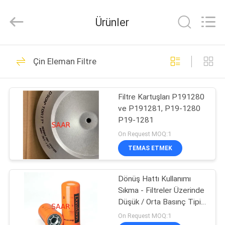
Saar
HK
Electronic
Ürünler
Limited.
All
Rights
Reserved.
EV
919
Çin Eleman Filtre
Rexroth Hidrolik
ÜRÜN:%
Pompa
Filtre Kartuşları P191280
S
ve P191281, P19-1280
P19-1281
HAKKIMIZDA
On Request MOQ:1
TEMAS ETMEK
1032
FABRIKA
Rexroth Hidrolik
Dönüş Hattı Kullanımı
TURU
Sıkma - Filtreler Üzerinde
Vanalar
Düşük / Orta Basınç Tipi
KALITE
Mevcut
On Request MOQ:1