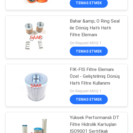
KONTROL
TEMAS ETMEK
Bahar &amp; O Ring Seal
BIZIMLE
45
ile Dönüş Hattı Hattı
ILETIŞIME
Filtre Elemanı
Rexroth Filtre
GEÇIN
On Request MOQ:1
Elemanı
TEMAS ETMEK
BIR
FIK-FIS Filtre Elemanı
TEKLIF
Özel - Geliştirilmiş Dönüş
ISTEĞI
Hattı Filtre Kullanımı
38
On Request MOQ:1
Yuken Hidrolik
SITE
TEMAS ETMEK
HARITASI
Pompa
Yüksek Performanslı DT
Filtre Hidrolik Kartuşları
PRIVACY
ISO9001 Sertifikalı